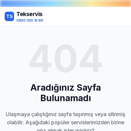
Tekservis
TS
0850 305 15 89
404
Aradığınız Sayfa
Bulunamadı
Ulaşmaya çalıştığınız sayfa taşınmış veya silinmiş
olabilir. Aşağıdaki popüler servislerimizden birine
göz atmak ister misiniz?