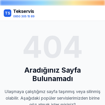
Tekservis
TS
0850 305 15 89
404
Aradığınız Sayfa
Bulunamadı
Ulaşmaya çalıştığınız sayfa taşınmış veya silinmiş
olabilir. Aşağıdaki popüler servislerimizden birine
göz atmak ister misiniz?