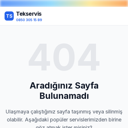
Tekservis
TS
0850 305 15 89
404
Aradığınız Sayfa
Bulunamadı
Ulaşmaya çalıştığınız sayfa taşınmış veya silinmiş
olabilir. Aşağıdaki popüler servislerimizden birine
göz atmak ister misiniz?