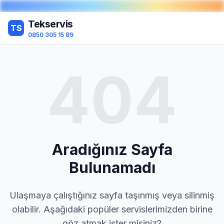
Tekservis
TS
0850 305 15 89
404
Aradığınız Sayfa
Bulunamadı
Ulaşmaya çalıştığınız sayfa taşınmış veya silinmiş
olabilir. Aşağıdaki popüler servislerimizden birine
göz atmak ister misiniz?