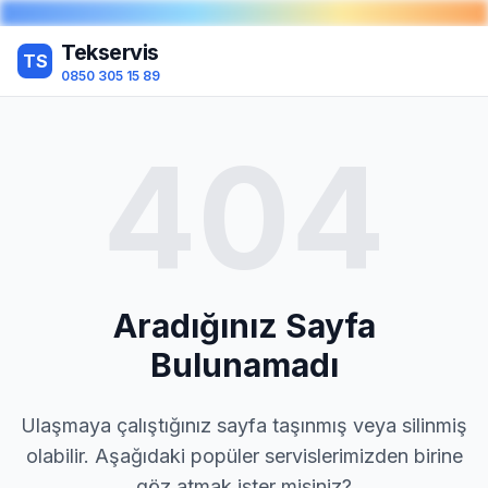
Tekservis
TS
0850 305 15 89
404
Aradığınız Sayfa
Bulunamadı
Ulaşmaya çalıştığınız sayfa taşınmış veya silinmiş
olabilir. Aşağıdaki popüler servislerimizden birine
göz atmak ister misiniz?