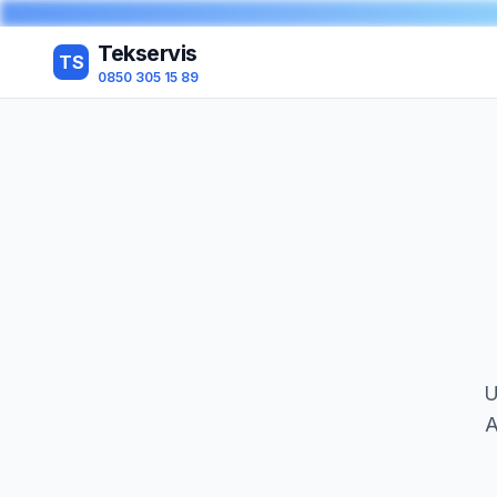
Tekservis
TS
0850 305 15 89
U
A