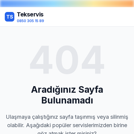
Tekservis
TS
0850 305 15 89
404
Aradığınız Sayfa
Bulunamadı
Ulaşmaya çalıştığınız sayfa taşınmış veya silinmiş
olabilir. Aşağıdaki popüler servislerimizden birine
göz atmak ister misiniz?