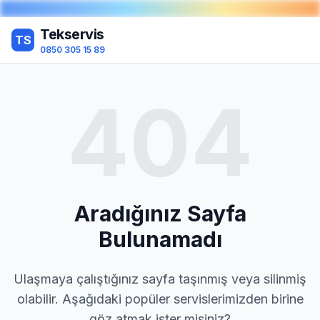
Tekservis
TS
0850 305 15 89
404
Aradığınız Sayfa
Bulunamadı
Ulaşmaya çalıştığınız sayfa taşınmış veya silinmiş
olabilir. Aşağıdaki popüler servislerimizden birine
göz atmak ister misiniz?