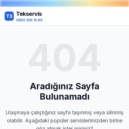
Tekservis
TS
0850 305 15 89
404
Aradığınız Sayfa
Bulunamadı
Ulaşmaya çalıştığınız sayfa taşınmış veya silinmiş
olabilir. Aşağıdaki popüler servislerimizden birine
göz atmak ister misiniz?