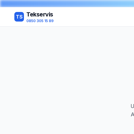
Tekservis
TS
0850 305 15 89
U
A