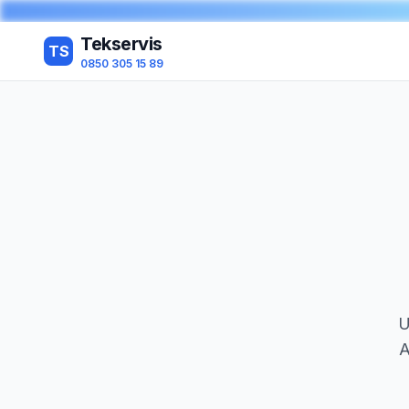
Tekservis
TS
0850 305 15 89
U
A