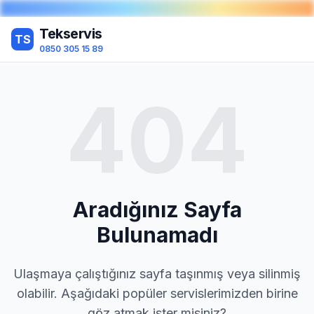
Tekservis
TS
0850 305 15 89
404
Aradığınız Sayfa
Bulunamadı
Ulaşmaya çalıştığınız sayfa taşınmış veya silinmiş
olabilir. Aşağıdaki popüler servislerimizden birine
göz atmak ister misiniz?