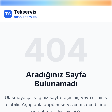
Tekservis
TS
0850 305 15 89
404
Aradığınız Sayfa
Bulunamadı
Ulaşmaya çalıştığınız sayfa taşınmış veya silinmiş
olabilir. Aşağıdaki popüler servislerimizden birine
göz atmak ister misiniz?