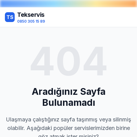
Tekservis
TS
0850 305 15 89
404
Aradığınız Sayfa
Bulunamadı
Ulaşmaya çalıştığınız sayfa taşınmış veya silinmiş
olabilir. Aşağıdaki popüler servislerimizden birine
göz atmak ister misiniz?