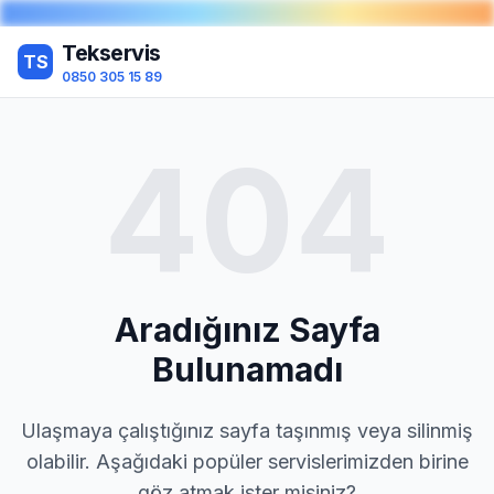
Tekservis
TS
0850 305 15 89
404
Aradığınız Sayfa
Bulunamadı
Ulaşmaya çalıştığınız sayfa taşınmış veya silinmiş
olabilir. Aşağıdaki popüler servislerimizden birine
göz atmak ister misiniz?