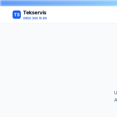
Tekservis
TS
0850 305 15 89
U
A