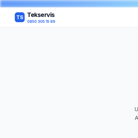
Tekservis
TS
0850 305 15 89
U
A