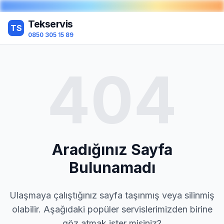
Tekservis
TS
0850 305 15 89
404
Aradığınız Sayfa
Bulunamadı
Ulaşmaya çalıştığınız sayfa taşınmış veya silinmiş
olabilir. Aşağıdaki popüler servislerimizden birine
göz atmak ister misiniz?