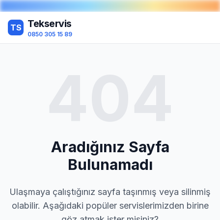
Tekservis
TS
0850 305 15 89
404
Aradığınız Sayfa
Bulunamadı
Ulaşmaya çalıştığınız sayfa taşınmış veya silinmiş
olabilir. Aşağıdaki popüler servislerimizden birine
göz atmak ister misiniz?