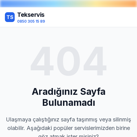
Tekservis
TS
0850 305 15 89
404
Aradığınız Sayfa
Bulunamadı
Ulaşmaya çalıştığınız sayfa taşınmış veya silinmiş
olabilir. Aşağıdaki popüler servislerimizden birine
göz atmak ister misiniz?