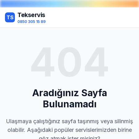
Tekservis
TS
0850 305 15 89
404
Aradığınız Sayfa
Bulunamadı
Ulaşmaya çalıştığınız sayfa taşınmış veya silinmiş
olabilir. Aşağıdaki popüler servislerimizden birine
göz atmak ister misiniz?