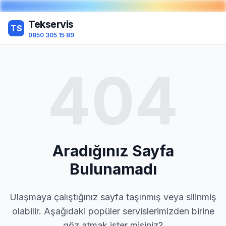
Tekservis
TS
0850 305 15 89
404
Aradığınız Sayfa
Bulunamadı
Ulaşmaya çalıştığınız sayfa taşınmış veya silinmiş
olabilir. Aşağıdaki popüler servislerimizden birine
göz atmak ister misiniz?