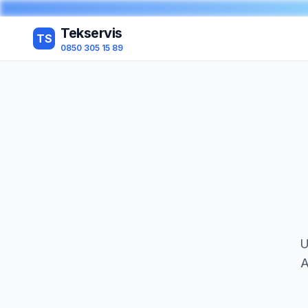
Tekservis
TS
0850 305 15 89
U
A