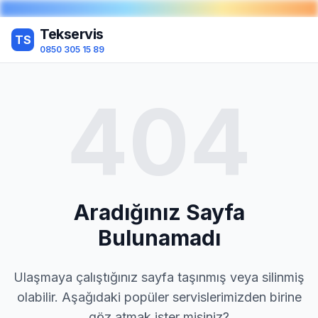
Tekservis
TS
0850 305 15 89
404
Aradığınız Sayfa
Bulunamadı
Ulaşmaya çalıştığınız sayfa taşınmış veya silinmiş
olabilir. Aşağıdaki popüler servislerimizden birine
göz atmak ister misiniz?