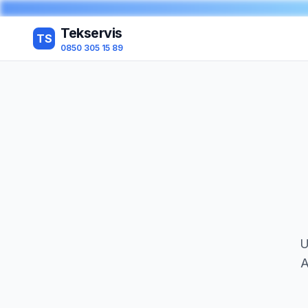
Tekservis
TS
0850 305 15 89
U
A