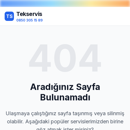
Tekservis
TS
0850 305 15 89
404
Aradığınız Sayfa
Bulunamadı
Ulaşmaya çalıştığınız sayfa taşınmış veya silinmiş
olabilir. Aşağıdaki popüler servislerimizden birine
göz atmak ister misiniz?