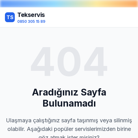
Tekservis
TS
0850 305 15 89
404
Aradığınız Sayfa
Bulunamadı
Ulaşmaya çalıştığınız sayfa taşınmış veya silinmiş
olabilir. Aşağıdaki popüler servislerimizden birine
göz atmak ister misiniz?