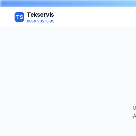
Tekservis
TS
0850 305 15 89
U
A