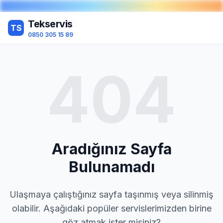
Tekservis
TS
0850 305 15 89
404
Aradığınız Sayfa
Bulunamadı
Ulaşmaya çalıştığınız sayfa taşınmış veya silinmiş
olabilir. Aşağıdaki popüler servislerimizden birine
göz atmak ister misiniz?