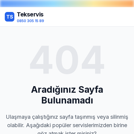
Tekservis
TS
0850 305 15 89
404
Aradığınız Sayfa
Bulunamadı
Ulaşmaya çalıştığınız sayfa taşınmış veya silinmiş
olabilir. Aşağıdaki popüler servislerimizden birine
göz atmak ister misiniz?