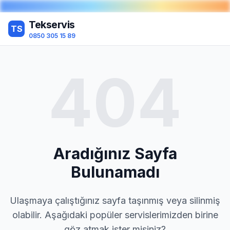
Tekservis
TS
0850 305 15 89
404
Aradığınız Sayfa
Bulunamadı
Ulaşmaya çalıştığınız sayfa taşınmış veya silinmiş
olabilir. Aşağıdaki popüler servislerimizden birine
göz atmak ister misiniz?