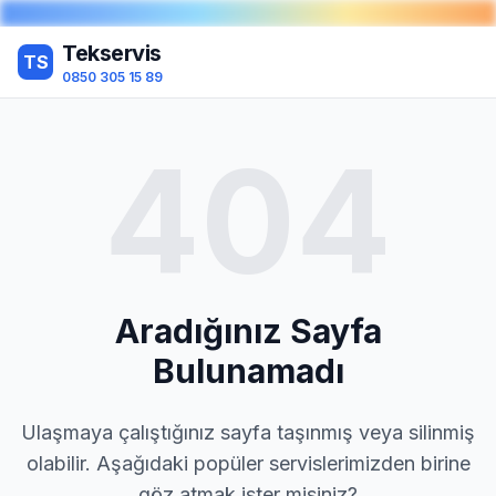
Tekservis
TS
0850 305 15 89
404
Aradığınız Sayfa
Bulunamadı
Ulaşmaya çalıştığınız sayfa taşınmış veya silinmiş
olabilir. Aşağıdaki popüler servislerimizden birine
göz atmak ister misiniz?