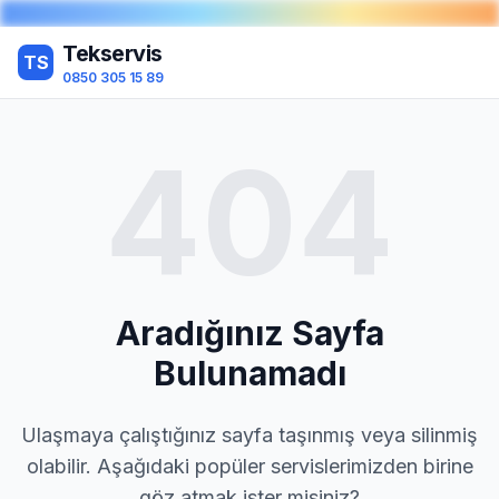
Tekservis
TS
0850 305 15 89
404
Aradığınız Sayfa
Bulunamadı
Ulaşmaya çalıştığınız sayfa taşınmış veya silinmiş
olabilir. Aşağıdaki popüler servislerimizden birine
göz atmak ister misiniz?