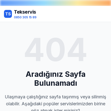
Tekservis
TS
0850 305 15 89
404
Aradığınız Sayfa
Bulunamadı
Ulaşmaya çalıştığınız sayfa taşınmış veya silinmiş
olabilir. Aşağıdaki popüler servislerimizden birine
göz atmak ister misiniz?