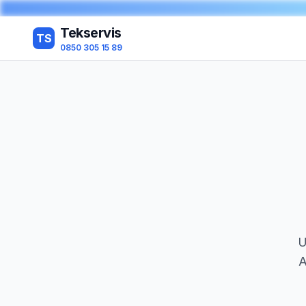
Tekservis
TS
0850 305 15 89
U
A