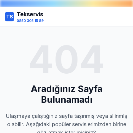
Tekservis
TS
0850 305 15 89
404
Aradığınız Sayfa
Bulunamadı
Ulaşmaya çalıştığınız sayfa taşınmış veya silinmiş
olabilir. Aşağıdaki popüler servislerimizden birine
göz atmak ister misiniz?