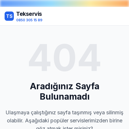
Tekservis
TS
0850 305 15 89
404
Aradığınız Sayfa
Bulunamadı
Ulaşmaya çalıştığınız sayfa taşınmış veya silinmiş
olabilir. Aşağıdaki popüler servislerimizden birine
göz atmak ister misiniz?