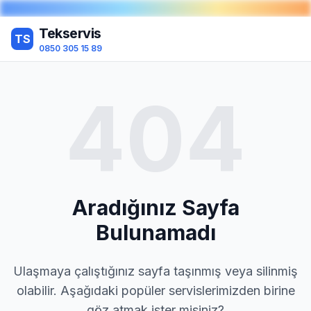
Tekservis
TS
0850 305 15 89
404
Aradığınız Sayfa
Bulunamadı
Ulaşmaya çalıştığınız sayfa taşınmış veya silinmiş
olabilir. Aşağıdaki popüler servislerimizden birine
göz atmak ister misiniz?