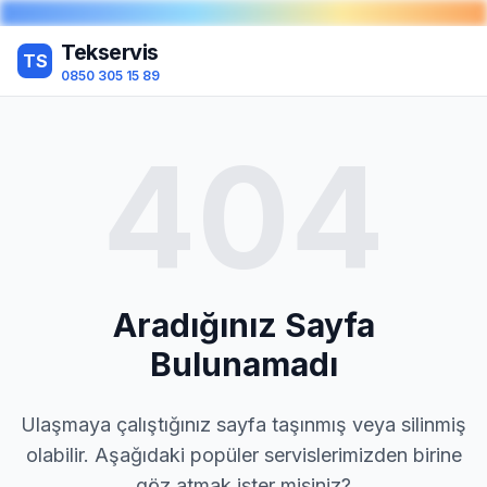
Tekservis
TS
0850 305 15 89
404
Aradığınız Sayfa
Bulunamadı
Ulaşmaya çalıştığınız sayfa taşınmış veya silinmiş
olabilir. Aşağıdaki popüler servislerimizden birine
göz atmak ister misiniz?