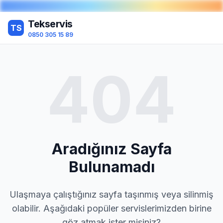
Tekservis
TS
0850 305 15 89
404
Aradığınız Sayfa
Bulunamadı
Ulaşmaya çalıştığınız sayfa taşınmış veya silinmiş
olabilir. Aşağıdaki popüler servislerimizden birine
göz atmak ister misiniz?