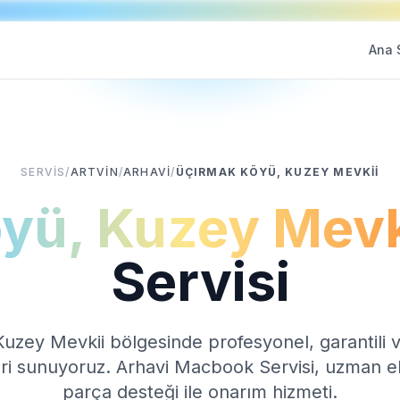
Ana 
SERVIS
/
ARTVIN
/
ARHAVI
/
ÜÇIRMAK KÖYÜ, KUZEY MEVKII
yü, Kuzey Mevk
Servisi
Kuzey Mevkii
bölgesinde profesyonel, garantili v
ri sunuyoruz.
Arhavi
Macbook Servisi
, uzman ek
parça desteği ile onarım hizmeti.