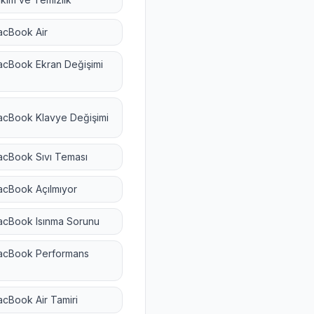
cBook Air
cBook Ekran Değişimi
cBook Klavye Değişimi
cBook Sıvı Teması
cBook Açılmıyor
cBook Isınma Sorunu
cBook Performans
cBook Air Tamiri