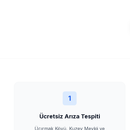
1
Ücretsiz Arıza Tespiti
Üçırmak Köyü, Kuzey Mevkii
ve