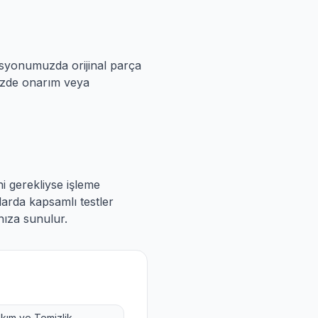
syonumuzda orijinal parça
nizde onarım veya
ni gerekliyse işleme
larda kapsamlı testler
nıza sunulur.
kım ve Temizlik