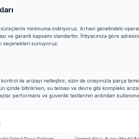
ları
 süreçlerini minimuma indiriyoruz.
Arhavi
genelindeki opera
ikası ve garanti kapsamı standarttır.
İhtiyacınıza göre adresi
m seçenekleri sunuyoruz.
kontrol ile arızayı netleştirir, sizin de onayınızla parça temi
n içinde bitirilirken, su teması ve devre gibi kompleks arıza
lar performans ve güvenlik testlerinin ardından kullanımı
z
vkii
Orijinal Parça Değişimi
Üçırmak Köyü, Kuzey Mevkii
Ba