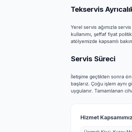
Tekservis Ayrıcalık
Yerel servis ağımızla servis
kullanımı, şeffaf fiyat polit
atölyemizde kapsamlı bakı
Servis Süreci
İletişime geçtikten sonra ön 
başlarız.
Çoğu işlem aynı gü
uygulanır.
Tamamlanan cihaz
Hizmet Kapsamımı
Üçırmak Köyü, Kuzey Me