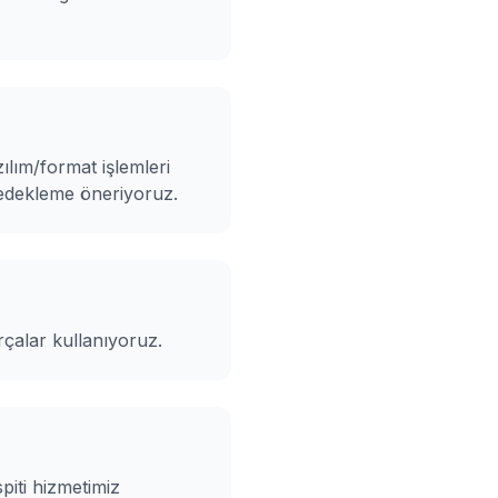
ılım/format işlemleri
yedekleme öneriyoruz.
rçalar kullanıyoruz.
piti hizmetimiz