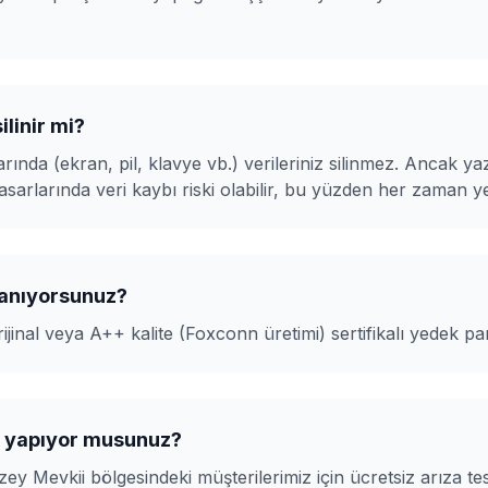
ilinir mi?
ında (ekran, pil, klavye vb.) verileriniz silinmez. Ancak yaz
asarlarında veri kaybı riski olabilir, bu yüzden her zaman 
llanıyorsunuz?
ijinal veya A++ kalite (Foxconn üretimi) sertifikalı yedek pa
ti yapıyor musunuz?
zey Mevkii
bölgesindeki müşterilerimiz için ücretsiz arıza tes