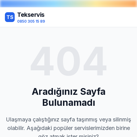
Tekservis
TS
0850 305 15 89
404
Aradığınız Sayfa
Bulunamadı
Ulaşmaya çalıştığınız sayfa taşınmış veya silinmiş
olabilir. Aşağıdaki popüler servislerimizden birine
göz atmak ister misiniz?