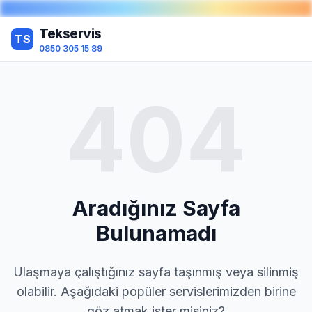
Tekservis
TS
0850 305 15 89
404
Aradığınız Sayfa
Bulunamadı
Ulaşmaya çalıştığınız sayfa taşınmış veya silinmiş
olabilir. Aşağıdaki popüler servislerimizden birine
göz atmak ister misiniz?