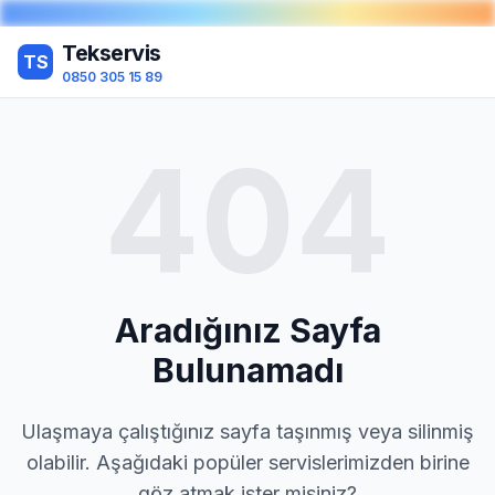
Tekservis
TS
0850 305 15 89
404
Aradığınız Sayfa
Bulunamadı
Ulaşmaya çalıştığınız sayfa taşınmış veya silinmiş
olabilir. Aşağıdaki popüler servislerimizden birine
göz atmak ister misiniz?