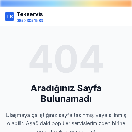
Tekservis
TS
0850 305 15 89
404
Aradığınız Sayfa
Bulunamadı
Ulaşmaya çalıştığınız sayfa taşınmış veya silinmiş
olabilir. Aşağıdaki popüler servislerimizden birine
göz atmak ister misiniz?