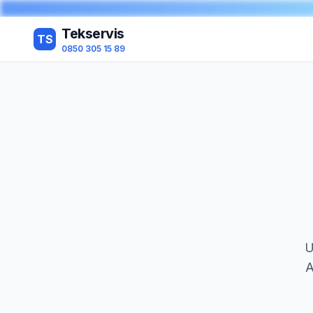
Tekservis
TS
0850 305 15 89
U
A