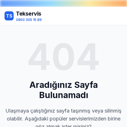
Tekservis
TS
0850 305 15 89
404
Aradığınız Sayfa
Bulunamadı
Ulaşmaya çalıştığınız sayfa taşınmış veya silinmiş
olabilir. Aşağıdaki popüler servislerimizden birine
göz atmak ister misiniz?