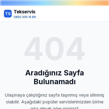
Tekservis
TS
0850 305 15 89
404
Aradığınız Sayfa
Bulunamadı
Ulaşmaya çalıştığınız sayfa taşınmış veya silinmiş
olabilir. Aşağıdaki popüler servislerimizden birine
göz atmak ister misiniz?