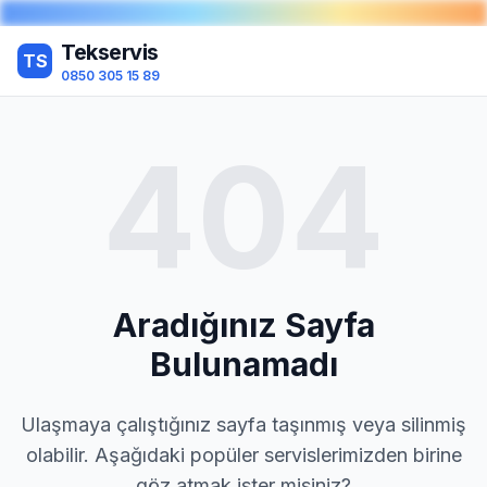
Tekservis
TS
0850 305 15 89
404
Aradığınız Sayfa
Bulunamadı
Ulaşmaya çalıştığınız sayfa taşınmış veya silinmiş
olabilir. Aşağıdaki popüler servislerimizden birine
göz atmak ister misiniz?