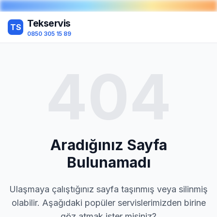
Tekservis
TS
0850 305 15 89
404
Aradığınız Sayfa
Bulunamadı
Ulaşmaya çalıştığınız sayfa taşınmış veya silinmiş
olabilir. Aşağıdaki popüler servislerimizden birine
göz atmak ister misiniz?